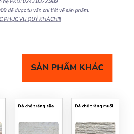
n hệ PKD: 0243.8372.989
9 để được tư vấn chi tiết về sản phẩm.
 PHỤC VỤ QUÝ KHÁCH!!!
SẢN PHẨM KHÁC
Đá chẻ trắng sữa
Đá chẻ trắng muối