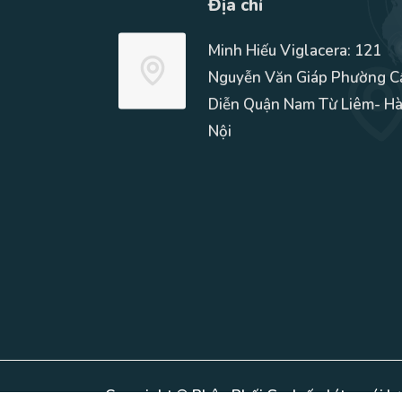
Địa chỉ
Minh Hiếu Viglacera: 121
Nguyễn Văn Giáp Phường C
Diễn Quận Nam Từ Liêm- H
Nội
Copyright © Phân Phối Gạch ốp lát, ngói lợ