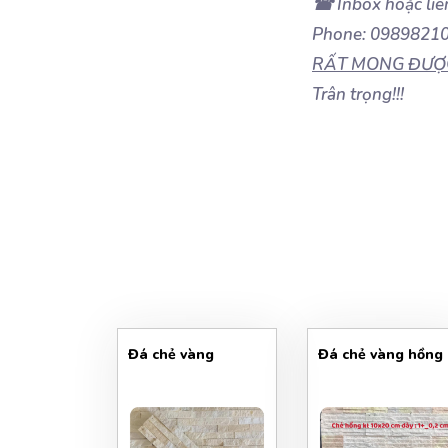
☎ Inbox hoặc liê
Phone: 098982100
RẤT MONG ĐƯỢC
Trân trọng!!!
Đá chẻ vàng
Đá chẻ vàng hồng