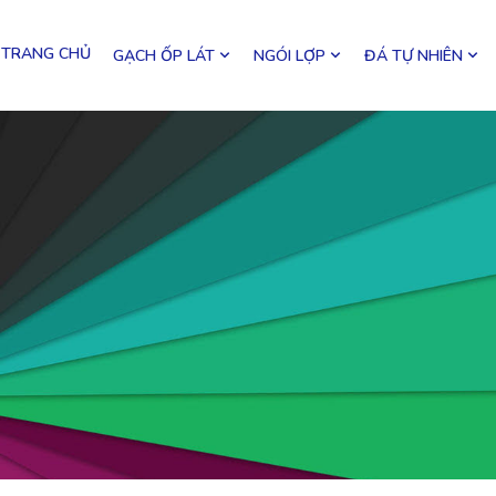
TRANG CHỦ
GẠCH ỐP LÁT
NGÓI LỢP
ĐÁ TỰ NHIÊN