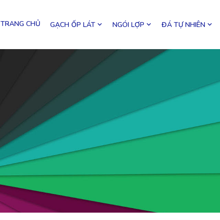
TRANG CHỦ
GẠCH ỐP LÁT
NGÓI LỢP
ĐÁ TỰ NHIÊN