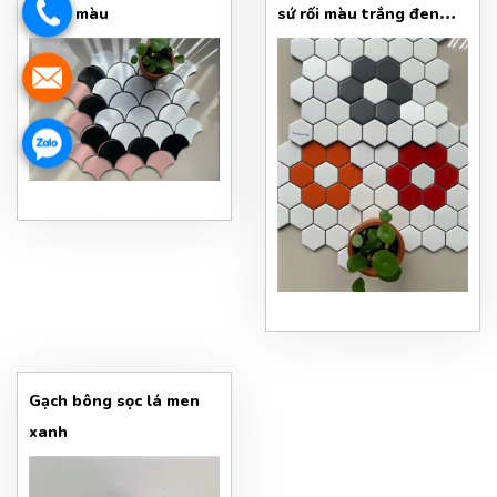
sứ rối màu
sứ rối màu trắng đen
vàng đỏ
Gạch bông sọc lá men
xanh