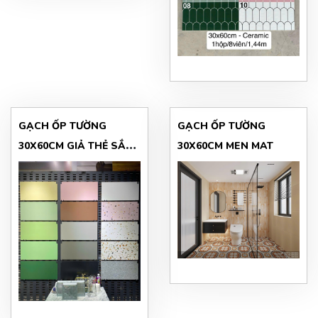
GẠCH ỐP TƯỜNG
GẠCH ỐP TƯỜNG
30X60CM GIẢ THẺ SẮC
30X60CM MEN MAT
MÀU