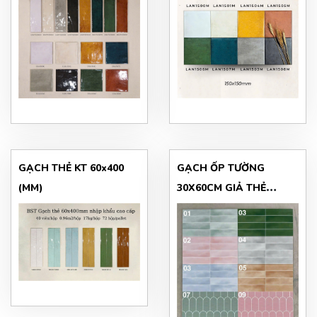
GẠCH THẺ KT 60x400
GẠCH ỐP TƯỜNG
(MM)
30X60CM GIẢ THẺ
LOANG