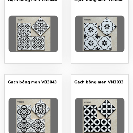
Gạch bông men VB3043
Gạch bông men VN3033