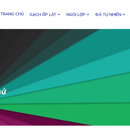
TRANG CHỦ
GẠCH ỐP LÁT
NGÓI LỢP
ĐÁ TỰ NHIÊN
sứ