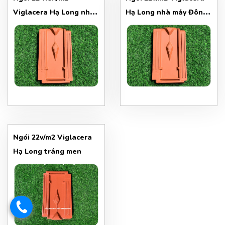
Viglacera Hạ Long nhà
Hạ Long nhà máy Đông
máy tiêu giao
Triều
Ngói 22v/m2 Viglacera
Hạ Long tráng men