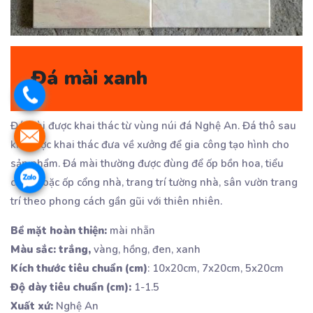
Đá mài xanh
Đá mài được khai thác từ vùng núi đá Nghệ An. Đá thô sau
khi được khai thác đưa về xưởng để gia công tạo hình cho
sản phẩm. Đá mài thường được đùng để ốp bồn hoa, tiểu
cảnh hoặc ốp cổng nhà, trang trí tường nhà, sân vườn trang
trí theo phong cách gần gũi với thiên nhiên.
Bề mặt hoàn thiện:
mài nhẵn
Màu sắc: trắng,
vàng, hồng, đen, xanh
Kích thước tiêu chuẩn (cm)
: 10x20cm, 7x20cm, 5x20cm
Độ dày tiêu chuẩn (cm):
1-1.5
Xuất xứ:
Nghệ An