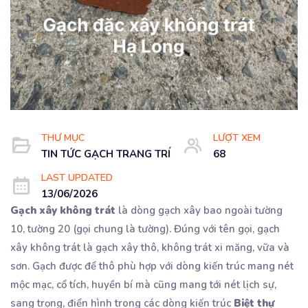
THƯ MỤC
LƯỢT XEM
TIN TỨC GẠCH TRANG TRÍ
68
LAST UPDATED
13/06/2026
Gạch xây không trát
là dòng gạch xây bao ngoài tường
10, tường 20 (gọi chung là tường). Đúng với tên gọi, gạch
xây không trát là gạch xây thô, không trát xi măng, vữa và
sơn. Gạch được để thô phù hợp với dòng kiến trúc mang nét
mộc mạc, cổ tích, huyền bí mà cũng mang tới nét lịch sự,
sang trọng, điển hình trong các dòng kiến trúc
Biệt thự