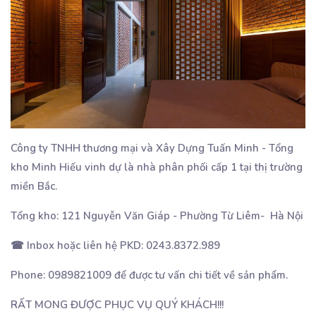
Công ty TNHH thương mại và Xây Dựng Tuấn Minh - Tổng
kho Minh Hiếu vinh dự là nhà phân phối cấp 1 tại thị trường
miền Bắc.
Tổng kho: 121 Nguyễn Văn Giáp - Phường Từ Liêm- Hà Nội
☎ Inbox hoặc liên hệ PKD: 0243.8372.989
Phone: 0989821009 để được tư vấn chi tiết về sản phẩm.
RẤT MONG ĐƯỢC PHỤC VỤ QUÝ KHÁCH!!!